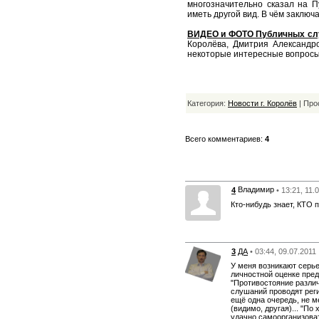
многозначительно сказал на П
иметь другой вид. В чём заключ
ВИДЕО и ФОТО Публичных сл
Королёва, Дмитрия Александр
некоторые интересные вопросы
Категория:
Новости г. Королёв
| Про
Всего комментариев:
4
Владимир
4
• 13:21, 11.
Кто-нибудь знает, КТО 
3
ДА
• 03:44, 09.07.2011
У меня возникают серье
личностной оценке пре
"Противостояние разли
слушаний проводят реги
ещё одна очередь, не м
(видимо, другая)... "П
удачно самоорганизоват