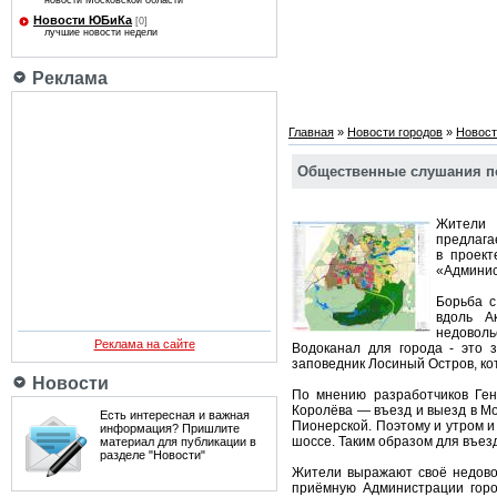
новости Московской области
Новости ЮБиКа
[0]
лучшие новости недели
Реклама
Главная
»
Новости городов
»
Новост
Общественные слушания по
Жители 
предлага
в проек
«Админис
Борьба с
вдоль А
недоволь
Реклама на сайте
Водоканал для города - это 
заповедник Лосиный Остров, ко
Новости
По мнению разработчиков Ген
Королёва — въезд и выезд в Мо
Есть интересная и важная
Пионерской. Поэтому и утром и
информация? Пришлите
шоссе. Таким образом для въезд
материал для публикации в
разделе "Новости"
Жители выражают своё недовол
приёмную Администрации горо