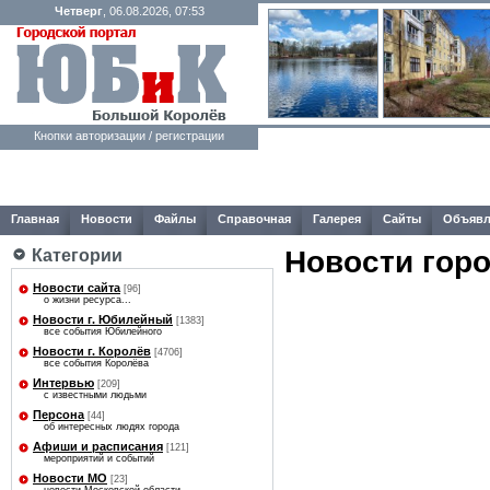
Четверг
, 06.08.2026, 07:53
Кнопки авторизации / регистрации
Главная
Новости
Файлы
Справочная
Галерея
Сайты
Объявл
Новости гор
Категории
Новости сайта
[96]
о жизни ресурса...
Новости г. Юбилейный
[1383]
все события Юбилейного
Новости г. Королёв
[4706]
все события Королёва
Интервью
[209]
с известными людьми
Персона
[44]
об интересных людях города
Афиши и расписания
[121]
мероприятий и событий
Новости МО
[23]