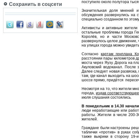
поступило около полутора тыся
Сохранить в соцсети
Значительная доля мнений и
обсуждения развернулись на 
специально созданном по этому 
Активисты и активные жители
остальные проблемы города Ген
Королёв, но и части Московс
развернулось целое движение, 
на улицах города можно увидет
Согласно
картам генплана Ко
расстоянии пары километров др
моста через Яузу. Дорога на п
Акуловский водоканал. После
Далее следует новая развязка,
там, где канал выходить на шос
шоссе прямо, придётся пересеч
Несмотря на то, что жители м
города,
издав соответствующе
июля слушания состоялись.
В понедельник в 14.30 начал
люди неработающие или работа
работы. Жители в числе 200-3
жителей.
Граждане были настроены реши
таблички «против» в руках со
также выкрики в сторону 19-и