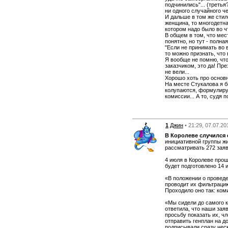
подчинились"... (третья
ни одного случайного че
И дальше в том же стил
женщина, то многодетна
котором надо было во ч
В общем в том, что мес
понятно, но тут - полна
"Если не принимать во 
то можно признать, что 
Я вообще не помню, что
заказчиком, это да! Пр
не вели...
Хорошо хоть про основн
На месте Стукалова я б
колупаются, формулирую
комиссии... А то, судя 
1
Джин
• 21:29, 07.07.20
В Королеве случился 
инициативной группы жи
рассматривать 272 заяв
4 июля в Королеве прош
будет подготовлено 14 
«В положении о провед
проводит их фильтраци
Проходило оно так: ком
«Мы сидели до самого к
ответила, что наши зая
просьбу показать их, ч
отправить генплан на д
подписывали сразу неск