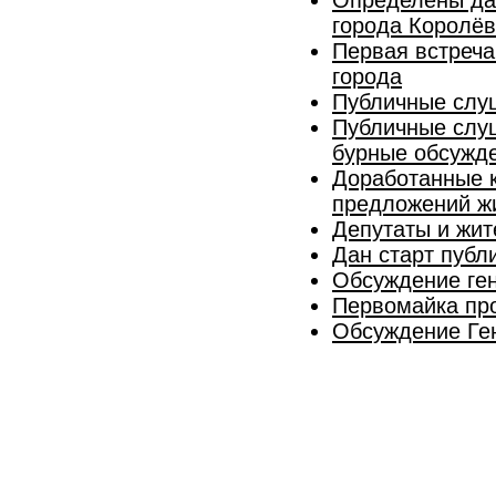
города Королёв
Первая встреча
города
Публичные слуш
Публичные слу
бурные обсужд
Доработанные к
предложений ж
Депутаты и жит
Дан старт публ
Обсуждение ген
Первомайка про
Обсуждение Ген