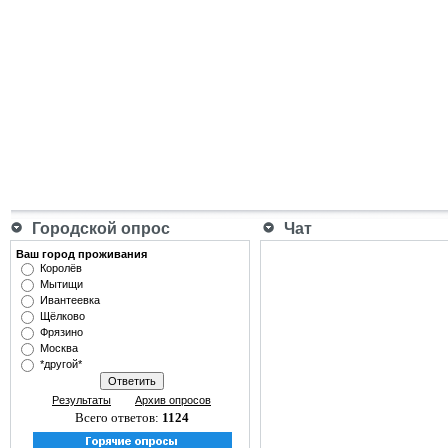
Городской опрос
Чат
Ваш город проживания
Королёв
Мытищи
Ивантеевка
Щёлково
Фрязино
Москва
*другой*
Результаты
Архив опросов
Всего ответов:
1124