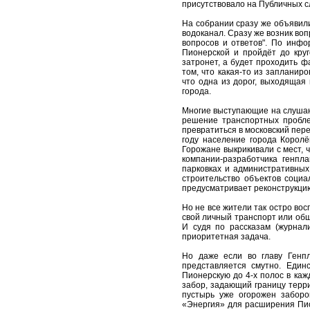
присутствовало на Публичных 
На собрании сразу же объявили
водоканал. Сразу же возник воп
вопросов и ответов". По инфо
Пионерской и пройдёт до круг
затронет, а будет проходить ф
том, что какая-то из запланир
что одна из дорог, выходящая 
города.
Многие выступающие на слушани
решение транспортных пробле
превратиться в московский пер
году население города Королё
Горожане выкрикивали с мест,
компании-разработчика генп
парковках и административных
строительство объектов социа
предусматривает реконструкцию
Но не все жители так остро вос
свой личный транспорт или об
И судя по рассказам (журнал
приоритетная задача.
Но даже если во главу Генп
представляется смутно. Един
Пионерскую до 4-х полос в каж
забор, задающий границу терр
пустырь уже огорожен заборо
«Энергия» для расширения Пио