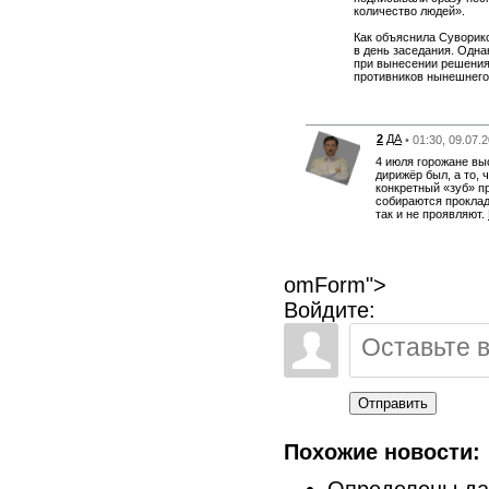
количество людей».
Как объяснила Суворико
в день заседания. Одна
при вынесении решения.
противников нынешнего 
2
ДА
• 01:30, 09.07.
4 июля горожане вы
дирижёр был, а то, 
конкретный «зуб» пр
собираются проклад
так и не проявляют.
omForm">
Войдите:
Отправить
Похожие новости:
Определены да