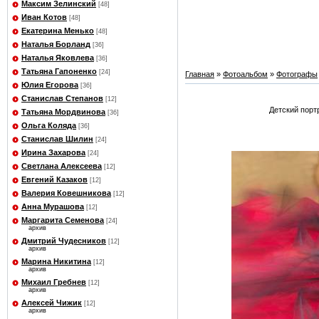
Максим Зелинский
[48]
Иван Котов
[48]
Екатерина Менько
[48]
Наталья Борланд
[36]
Наталья Яковлева
[36]
Татьяна Гапоненко
[24]
Главная
»
Фотоальбом
»
Фотографы
Юлия Егорова
[36]
Станислав Степанов
[12]
Детский порт
Татьяна Мордвинова
[36]
Ольга Коляда
[36]
Станислав Шилин
[24]
Ирина Захарова
[24]
Светлана Алексеева
[12]
Евгений Казаков
[12]
Валерия Ковешникова
[12]
Анна Мурашова
[12]
Маргарита Семенова
[24]
архив
Дмитрий Чудесников
[12]
архив
Марина Никитина
[12]
архив
Михаил Гребнев
[12]
архив
Алексей Чижик
[12]
архив