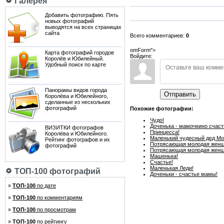
Галерея
Добавить фотографию. Пять
новых фотографий
выводятся на всех страницах
сайта
Всего комментариев:
0
omForm">
Карта фотографий городов
Войдите:
Королёв и Юбилейный.
Удобный поиск по карте
Панорамы видов города
Отправить
Королёва и Юбилейного,
сделанные из нескольких
фотографий
Похожие фотографии:
Чудо!
Доченька - мамочкино счаст
ВИЗИТКИ фотографов
Принцесса!
Королёва и Юбилейного.
Маленький чудесный дед Мо
Рейтинг фотографов и их
Потрясающая молодая женщи
фотографий
Потрясающая молодая женщи
Машенька!
Счастье!
Маленькая Леди!
ТОП-100 фотографий
Доченьки - счастье мамы!
»
ТОП-100
по дате
»
ТОП-100
по комментариям
»
ТОП-100
по просмотрам
»
ТОП-100
по рейтингу