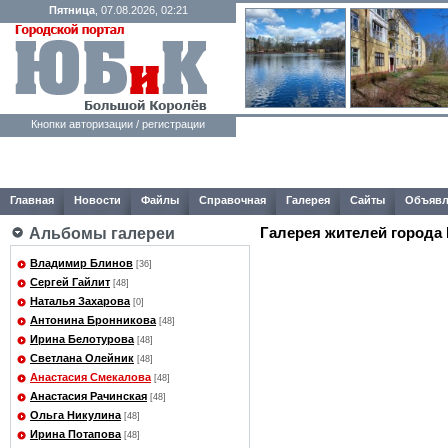
Пятница
, 07.08.2026, 02:21
Кнопки авторизации / регистрации
Главная
Новости
Файлы
Справочная
Галерея
Сайты
Объявл
Галерея жителей города
Альбомы галереи
Владимир Блинов
[36]
Сергей Гайлит
[48]
Наталья Захарова
[0]
Антонина Бронникова
[48]
Ирина Белотурова
[48]
Светлана Олейник
[48]
Анастасия Смекалова
[48]
Анастасия Рачинская
[48]
Ольга Никулина
[48]
Ирина Потапова
[48]