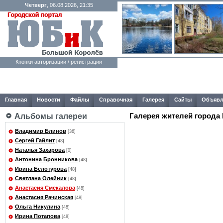
Четверг
, 06.08.2026, 21:35
Кнопки авторизации / регистрации
Главная
Новости
Файлы
Справочная
Галерея
Сайты
Объявл
Галерея жителей города
Альбомы галереи
Владимир Блинов
[36]
Сергей Гайлит
[48]
Наталья Захарова
[0]
Антонина Бронникова
[48]
Ирина Белотурова
[48]
Светлана Олейник
[48]
Анастасия Смекалова
[48]
Анастасия Рачинская
[48]
Ольга Никулина
[48]
Ирина Потапова
[48]