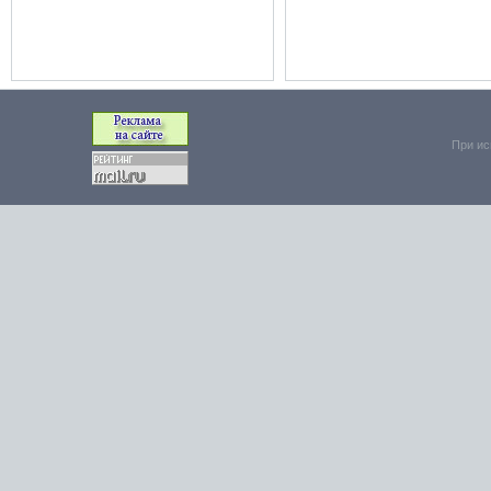
При ис