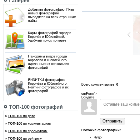
Галерея
Добавить фотографию. Пять
новых фотографий
выводятся на всех страницах
сайта
Карта фотографий городов
Королёв и Юбилейный.
Удобный поиск по карте
Панорамы видов города
Королёва и Юбилейного,
сделанные из нескольких
фотографий
ВИЗИТКИ фотографов
Королёва и Юбилейного.
Всего комментариев:
0
Рейтинг фотографов и их
фотографий
omForm">
Войдите:
ТОП-100 фотографий
»
ТОП-100
по дате
Отправить
»
ТОП-100
по комментариям
Похожие фотографии:
»
ТОП-100
по просмотрам
Чудо!
»
ТОП-100
по рейтингу