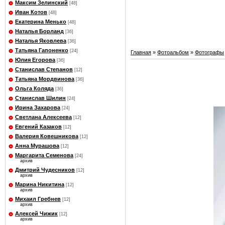
Максим Зелинский
[48]
Иван Котов
[48]
Екатерина Менько
[48]
Наталья Борланд
[36]
Наталья Яковлева
[36]
Татьяна Гапоненко
[24]
Главная
»
Фотоальбом
»
Фотографы
Юлия Егорова
[36]
Станислав Степанов
[12]
Татьяна Мордвинова
[36]
Ольга Коляда
[36]
Станислав Шилин
[24]
Ирина Захарова
[24]
Светлана Алексеева
[12]
Евгений Казаков
[12]
Валерия Ковешникова
[12]
Анна Мурашова
[12]
Маргарита Семенова
[24]
архив
Дмитрий Чудесников
[12]
архив
Марина Никитина
[12]
архив
Михаил Гребнев
[12]
архив
Алексей Чижик
[12]
архив