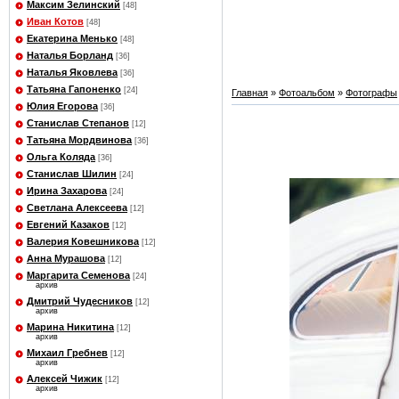
Максим Зелинский
[48]
Иван Котов
[48]
Екатерина Менько
[48]
Наталья Борланд
[36]
Наталья Яковлева
[36]
Татьяна Гапоненко
[24]
Главная
»
Фотоальбом
»
Фотографы
Юлия Егорова
[36]
Станислав Степанов
[12]
Татьяна Мордвинова
[36]
Ольга Коляда
[36]
Станислав Шилин
[24]
Ирина Захарова
[24]
Светлана Алексеева
[12]
Евгений Казаков
[12]
Валерия Ковешникова
[12]
Анна Мурашова
[12]
Маргарита Семенова
[24]
архив
Дмитрий Чудесников
[12]
архив
Марина Никитина
[12]
архив
Михаил Гребнев
[12]
архив
Алексей Чижик
[12]
архив