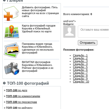
Галерея
Добавить фотографию. Пять
новых фотографий
выводятся на всех страницах
Всего комментариев:
0
сайта
omForm">
Войдите:
Карта фотографий городов
Королёв и Юбилейный.
Удобный поиск по карте
Отправить
Панорамы видов города
Королёва и Юбилейного,
сделанные из нескольких
Похожие фотографии:
фотографий
Свадьба - 1
Свадьба - 2
Свадьба - 3
ВИЗИТКИ фотографов
Свадьба - 4
Королёва и Юбилейного.
Свадьба - 5
Рейтинг фотографов и их
Свадьба - 6
фотографий
Свадьба - 7
Свадьба - 8
Свадьба - 9
Свадьба - 10
ТОП-100 фотографий
»
ТОП-100
по дате
»
ТОП-100
по комментариям
»
ТОП-100
по просмотрам
»
ТОП-100
по рейтингу