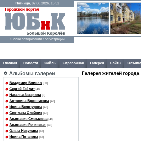
Пятница
, 07.08.2026, 15:52
Кнопки авторизации / регистрации
Главная
Новости
Файлы
Справочная
Галерея
Сайты
Объявл
Галерея жителей города
Альбомы галереи
Владимир Блинов
[36]
Сергей Гайлит
[48]
Наталья Захарова
[0]
Антонина Бронникова
[48]
Ирина Белотурова
[48]
Светлана Олейник
[48]
Анастасия Смекалова
[48]
Анастасия Рачинская
[48]
Ольга Никулина
[48]
Ирина Потапова
[48]