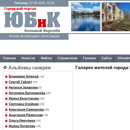
Пятница
, 07.08.2026, 15:51
Кнопки авторизации / регистрации
Главная
Новости
Файлы
Справочная
Галерея
Сайты
Объявл
Галерея жителей города
Альбомы галереи
Владимир Блинов
[36]
Сергей Гайлит
[48]
Наталья Захарова
[0]
Антонина Бронникова
[48]
Ирина Белотурова
[48]
Светлана Олейник
[48]
Анастасия Смекалова
[48]
Анастасия Рачинская
[48]
Ольга Никулина
[48]
Ирина Потапова
[48]