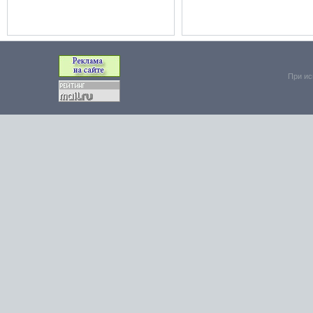
При ис