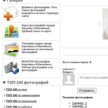
Галерея
Добавить фотографию. Пять
новых фотографий
выводятся на всех страницах
сайта
Карта фотографий городов
Королёв и Юбилейный.
Удобный поиск по карте
Панорамы видов города
Королёва и Юбилейного,
сделанные из нескольких
фотографий
ВИЗИТКИ фотографов
Всего комментариев:
0
Королёва и Юбилейного.
Рейтинг фотографов и их
omForm">
фотографий
Войдите:
ТОП-100 фотографий
»
ТОП-100
по дате
Отправить
»
ТОП-100
по комментариям
Похожие фотографии:
»
ТОП-100
по просмотрам
Свадьба - 1
Свадьба - 2
»
ТОП-100
по рейтингу