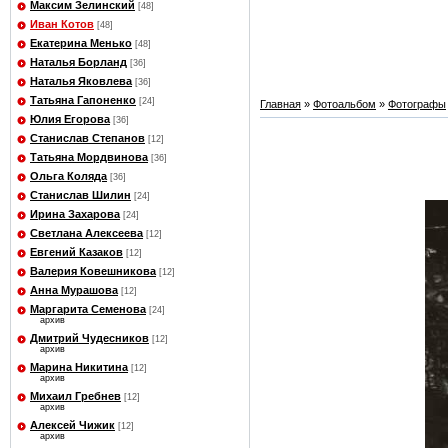
Максим Зелинский
[48]
Иван Котов
[48]
Екатерина Менько
[48]
Наталья Борланд
[36]
Наталья Яковлева
[36]
Татьяна Гапоненко
[24]
Главная
»
Фотоальбом
»
Фотографы
Юлия Егорова
[36]
Станислав Степанов
[12]
Татьяна Мордвинова
[36]
Ольга Коляда
[36]
Станислав Шилин
[24]
Ирина Захарова
[24]
Светлана Алексеева
[12]
Евгений Казаков
[12]
Валерия Ковешникова
[12]
Анна Мурашова
[12]
Маргарита Семенова
[24]
архив
Дмитрий Чудесников
[12]
архив
Марина Никитина
[12]
архив
Михаил Гребнев
[12]
архив
Алексей Чижик
[12]
архив