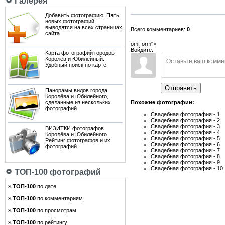
Галерея
Добавить фотографию. Пять
новых фотографий
выводятся на всех страницах
Всего комментариев:
0
сайта
omForm">
Войдите:
Карта фотографий городов
Королёв и Юбилейный.
Удобный поиск по карте
Отправить
Панорамы видов города
Королёва и Юбилейного,
сделанные из нескольких
Похожие фотографии:
фотографий
Свадебная фотография - 1
Свадебная фотография - 2
Свадебная фотография - 3
ВИЗИТКИ фотографов
Свадебная фотография - 4
Королёва и Юбилейного.
Свадебная фотография - 5
Рейтинг фотографов и их
Свадебная фотография - 6
фотографий
Свадебная фотография - 7
Свадебная фотография - 8
Свадебная фотография - 9
Свадебная фотография - 10
ТОП-100 фотографий
»
ТОП-100
по дате
»
ТОП-100
по комментариям
»
ТОП-100
по просмотрам
»
ТОП-100
по рейтингу