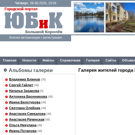
Четверг
, 06.08.2026, 13:06
Кнопки авторизации / регистрации
Главная
Новости
Файлы
Справочная
Галерея
Сайты
Объявл
Галерея жителей города
Альбомы галереи
Владимир Блинов
[36]
Сергей Гайлит
[48]
Наталья Захарова
[0]
Антонина Бронникова
[48]
Ирина Белотурова
[48]
Светлана Олейник
[48]
Анастасия Смекалова
[48]
Анастасия Рачинская
[48]
Ольга Никулина
[48]
Ирина Потапова
[48]