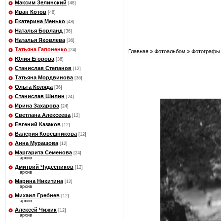
Максим Зелинский
[48]
Иван Котов
[48]
Екатерина Менько
[48]
Наталья Борланд
[36]
Наталья Яковлева
[36]
Татьяна Гапоненко
[24]
Главная
»
Фотоальбом
»
Фотографы
Юлия Егорова
[36]
Станислав Степанов
[12]
Татьяна Мордвинова
[36]
Ольга Коляда
[36]
Станислав Шилин
[24]
Ирина Захарова
[24]
Светлана Алексеева
[12]
Евгений Казаков
[12]
Валерия Ковешникова
[12]
Анна Мурашова
[12]
Маргарита Семенова
[24]
архив
Дмитрий Чудесников
[12]
архив
Марина Никитина
[12]
архив
Михаил Гребнев
[12]
архив
Алексей Чижик
[12]
архив