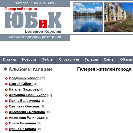
Четверг
, 06.08.2026, 14:05
Кнопки авторизации / регистрации
Главная
Новости
Файлы
Справочная
Галерея
Сайты
Объявл
Галерея жителей города
Альбомы галереи
Владимир Блинов
[36]
Сергей Гайлит
[48]
Наталья Захарова
[0]
Антонина Бронникова
[48]
Ирина Белотурова
[48]
Светлана Олейник
[48]
Анастасия Смекалова
[48]
Анастасия Рачинская
[48]
Ольга Никулина
[48]
Ирина Потапова
[48]