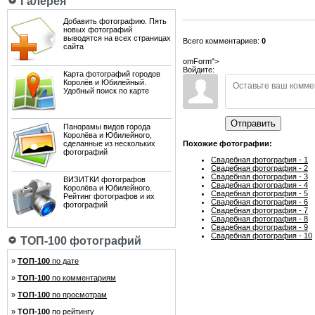
Галерея
Добавить фотографию. Пять
новых фотографий
выводятся на всех страницах
Всего комментариев:
0
сайта
omForm">
Войдите:
Карта фотографий городов
Королёв и Юбилейный.
Удобный поиск по карте
Отправить
Панорамы видов города
Королёва и Юбилейного,
сделанные из нескольких
Похожие фотографии:
фотографий
Свадебная фотография - 1
Свадебная фотография - 2
Свадебная фотография - 3
ВИЗИТКИ фотографов
Свадебная фотография - 4
Королёва и Юбилейного.
Свадебная фотография - 5
Рейтинг фотографов и их
Свадебная фотография - 6
фотографий
Свадебная фотография - 7
Свадебная фотография - 8
Свадебная фотография - 9
Свадебная фотография - 10
ТОП-100 фотографий
»
ТОП-100
по дате
»
ТОП-100
по комментариям
»
ТОП-100
по просмотрам
»
ТОП-100
по рейтингу