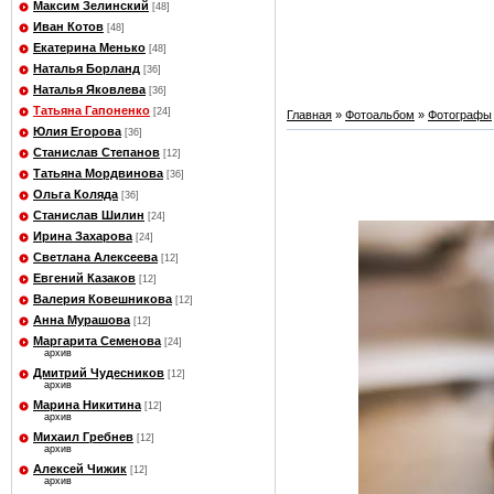
Максим Зелинский
[48]
Иван Котов
[48]
Екатерина Менько
[48]
Наталья Борланд
[36]
Наталья Яковлева
[36]
Татьяна Гапоненко
[24]
Главная
»
Фотоальбом
»
Фотографы
Юлия Егорова
[36]
Станислав Степанов
[12]
Татьяна Мордвинова
[36]
Ольга Коляда
[36]
Станислав Шилин
[24]
Ирина Захарова
[24]
Светлана Алексеева
[12]
Евгений Казаков
[12]
Валерия Ковешникова
[12]
Анна Мурашова
[12]
Маргарита Семенова
[24]
архив
Дмитрий Чудесников
[12]
архив
Марина Никитина
[12]
архив
Михаил Гребнев
[12]
архив
Алексей Чижик
[12]
архив