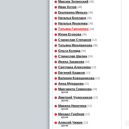
Максим Зелинский
[48]
Иван Котов
[48]
Екатерина Менько
[48]
Наталья Борланд
[36]
Наталья Яковлева
[36]
Татьяна Гапоненко
[24]
Юлия Егорова
[36]
Станислав Степанов
[12]
Татьяна Мордвинова
[36]
Ольга Коляда
[36]
Станислав Шилин
[24]
Ирина Захарова
[24]
Светлана Алексеева
[12]
Евгений Казаков
[12]
Валерия Ковешникова
[12]
Анна Мурашова
[12]
Маргарита Семенова
[24]
архив
Дмитрий Чудесников
[12]
архив
Марина Никитина
[12]
архив
Михаил Гребнев
[12]
архив
Алексей Чижик
[12]
архив