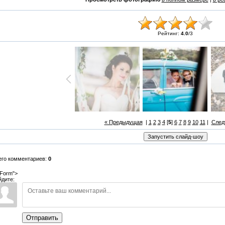
Рейтинг:
4.0
/
3
« Предыдущая
|
1
2
3
4
[
5
]
6
7
8
9
10
11
|
След
его комментариев:
0
Form">
йдите:
Отправить