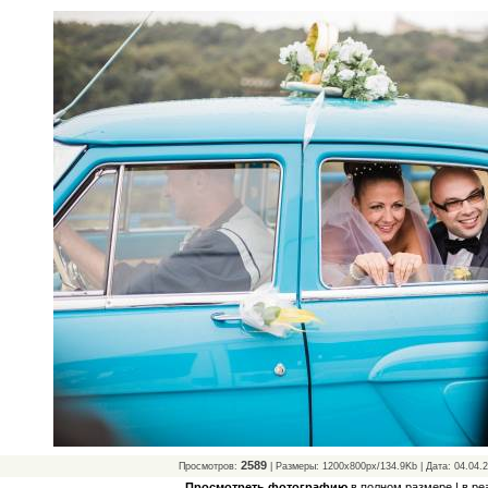
2589
Просмотров:
| Размеры: 1200x800px/134.9Kb | Дата: 04.04.
Просмотреть фотографию
в полном размере
|
в ре