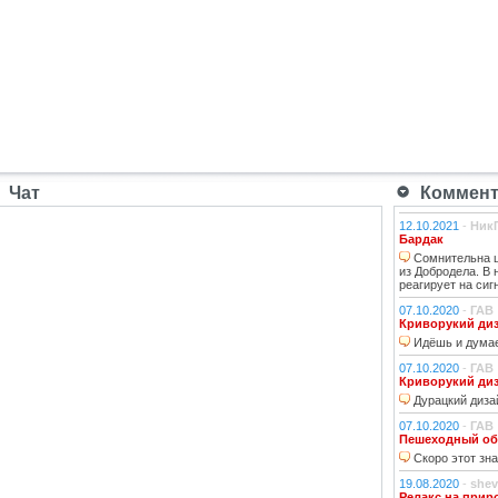
Чат
Коммента
12.10.2021
-
Ник
Бардак
Сомнительна ц
из Добродела. В
реагирует на сиг
07.10.2020
-
ГАВ
Криворукий ди
Идёшь и думае
07.10.2020
-
ГАВ
Криворукий ди
Дурацкий дизай
07.10.2020
-
ГАВ
Пешеходный об
Скоро этот зна
19.08.2020
-
shev
Релакс на прир