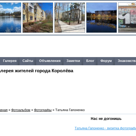
Галерея
Сайты
Объявления
Заметки
Блог
Форум
Знакомств
алерея жителей города Королёва
авная
»
Фотоальбом
»
Фотографы
» Татьяна Гапоненко
Нас не догонишь
Татьяна Гапоненко - визитка фотограф