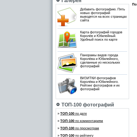
Галерея
По
Добавить фотографию. Пять
новых фотографий
выводятся на всех страницах
сайта
Карта фотографий городов
Королёв и Юбилейный.
Удобный поиск по карте
Панорамы видов города
Королёва и Юбилейного,
сделанные из нескольких
фотографий
ВИЗИТКИ фотографов
Королёва и Юбилейного.
Рейтинг фотографов и их
фотографий
ТОП-100 фотографий
»
ТОП-100
по дате
»
ТОП-100
по комментариям
»
ТОП-100
по просмотрам
»
ТОП-100
по рейтингу