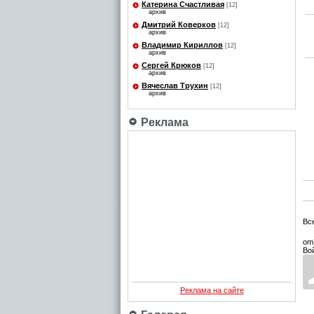
Катерина Счастливая
[12]
архив
Дмитрий Коверков
[12]
архив
Владимир Кириллов
[12]
архив
Сергей Крюков
[12]
архив
Вячеслав Трухин
[12]
архив
Реклама
Вс
om
Во
Реклама на сайте