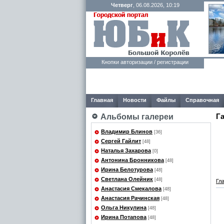
Четверг
, 06.08.2026, 10:19
Кнопки авторизации / регистрации
Главная
Новости
Файлы
Справочная
Г
Альбомы галереи
Владимир Блинов
[36]
Сергей Гайлит
[48]
Наталья Захарова
[0]
Антонина Бронникова
[48]
Ирина Белотурова
[48]
Светлана Олейник
[48]
Гл
Анастасия Смекалова
[48]
Анастасия Рачинская
[48]
Ольга Никулина
[48]
Ирина Потапова
[48]