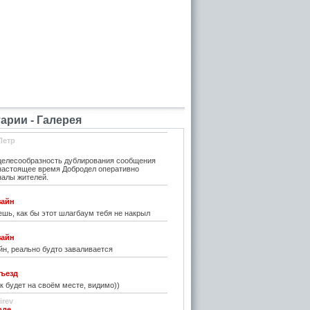
рии - Галерея
Петр
елесообразность дублирования сообщения
 настоящее время Добродел оперативно
налы жителей.
зайн
шь, как бы этот шлагбаум тебя не накрыл
зайн
н, реально будто заваливается
ъезд
к будет на своём месте, видимо))
irev
оде